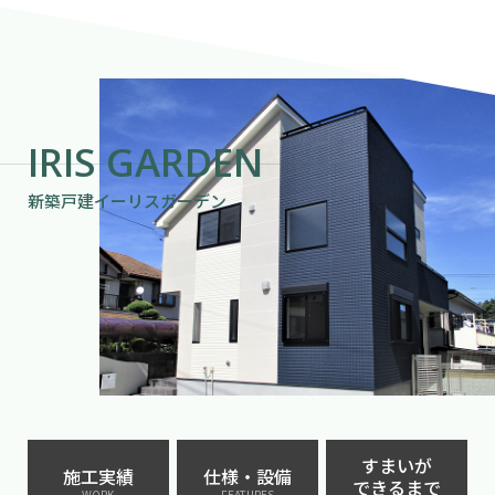
IRIS GARDEN
新築戸建イーリスガーデン
すまいが
施工実績
仕様・設備
できるまで
WORK
FEATURES