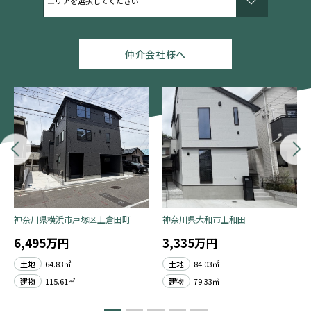
仲介会社様へ
神奈川県横浜市戸塚区上倉田町
神奈川県大和市上和田
6,495万円
3,335万円
土地
64.83㎡
土地
84.03㎡
建物
115.61㎡
建物
79.33㎡