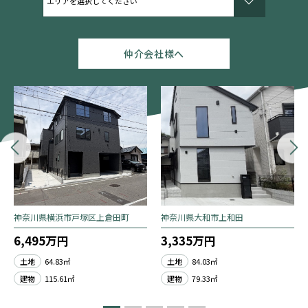
仲介会社様へ
神奈川県横浜市戸塚区上倉田町
神奈川県大和市上和田
6,495万円
3,335万円
土地
64.83㎡
土地
84.03㎡
建物
115.61㎡
建物
79.33㎡