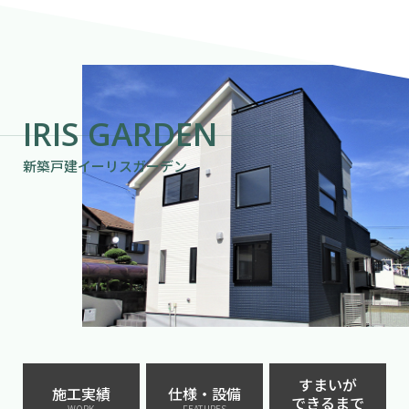
IRIS GARDEN
新築戸建イーリスガーデン
すまいが
施工実績
仕様・設備
できるまで
WORK
FEATURES