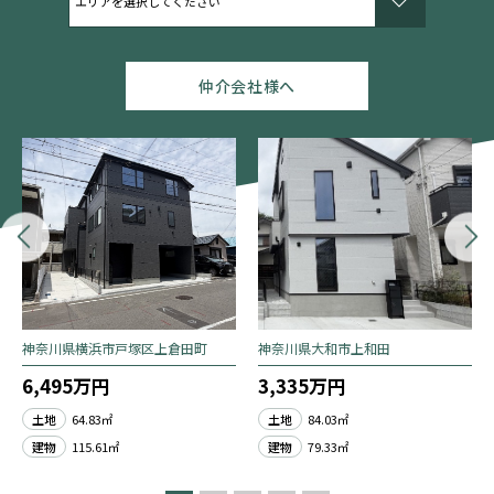
仲介会社様へ
神奈川県横浜市戸塚区上倉田町
神奈川県大和市上和田
6,495万円
3,335万円
土地
64.83㎡
土地
84.03㎡
建物
115.61㎡
建物
79.33㎡