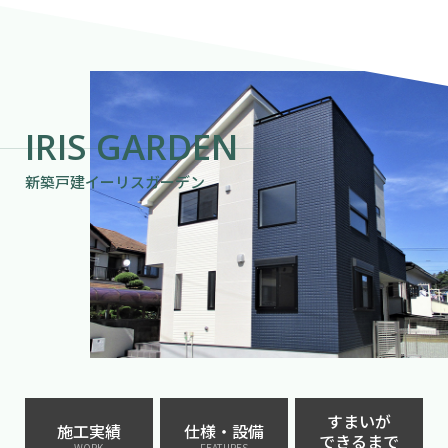
IRIS GARDEN
新築戸建イーリスガーデン
すまいが
施工実績
仕様・設備
できるまで
WORK
FEATURES