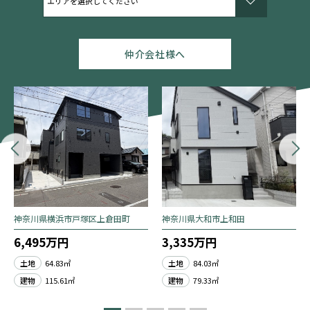
仲介会社様へ
神奈川県横浜市戸塚区上倉田町
神奈川県大和市上和田
6,495万円
3,335万円
土地
64.83㎡
土地
84.03㎡
建物
115.61㎡
建物
79.33㎡