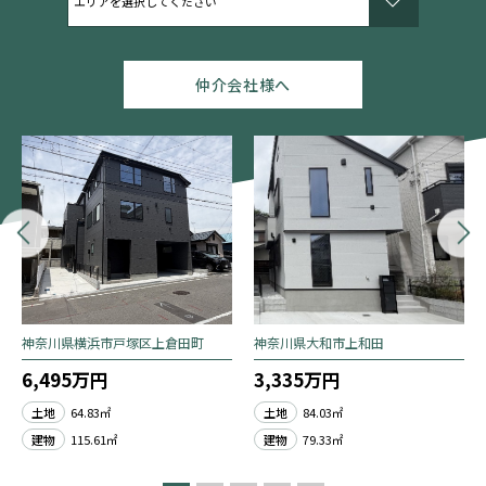
仲介会社様へ
神奈川県横浜市戸塚区上倉田町
神奈川県大和市上和田
6,495万円
3,335万円
土地
64.83㎡
土地
84.03㎡
建物
115.61㎡
建物
79.33㎡