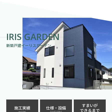
IRIS GARDEN
新築戸建イーリスガーデン
すまいが
施工実績
仕様・設備
できるまで
WORK
FEATURES