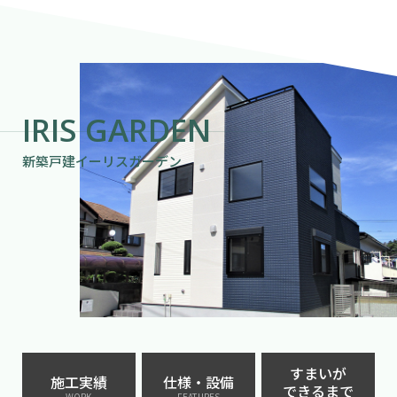
IRIS GARDEN
新築戸建イーリスガーデン
すまいが
施工実績
仕様・設備
できるまで
WORK
FEATURES