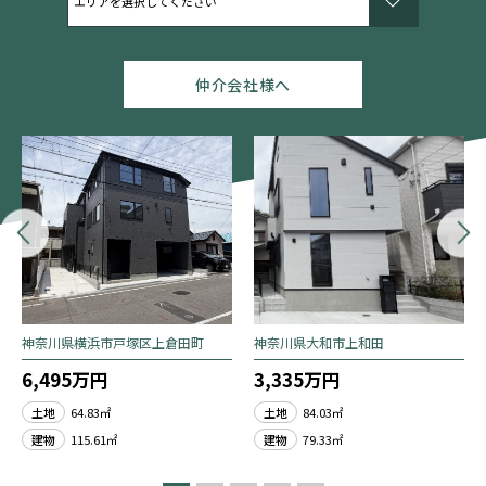
仲介会社様へ
神奈川県横浜市戸塚区上倉田町
神奈川県大和市上和田
6,495万円
3,335万円
土地
64.83㎡
土地
84.03㎡
建物
115.61㎡
建物
79.33㎡