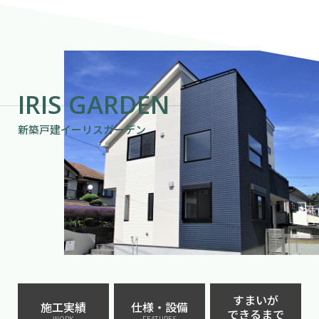
IRIS GARDEN
新築戸建イーリスガーデン
すまいが
施工実績
仕様・設備
できるまで
WORK
FEATURES