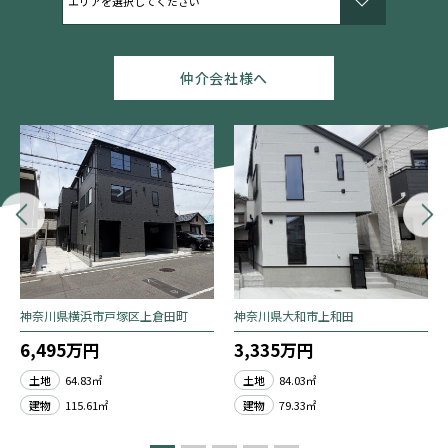
仲介会社様へ
神奈川県横浜市戸塚区上倉田町
神奈川県大和市上和田
6,495万円
3,335万円
土地
64.83㎡
土地
84.03㎡
建物
115.61㎡
建物
79.33㎡