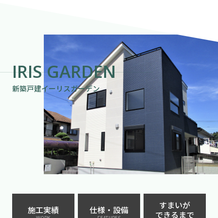
IRIS GARDEN
新築戸建イーリスガーデン
すまいが
施工実績
仕様・設備
できるまで
WORK
FEATURES