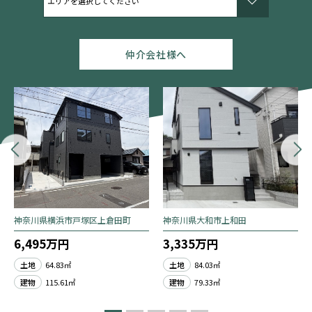
仲介会社様へ
神奈川県横浜市戸塚区上倉田町
神奈川県大和市上和田
6,495万円
3,335万円
土地
64.83㎡
土地
84.03㎡
建物
115.61㎡
建物
79.33㎡