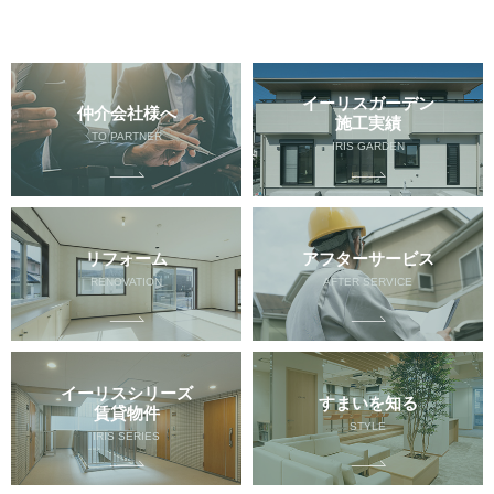
イーリスガーデン
仲介会社様へ
施工実績
TO PARTNER
IRIS GARDEN
リフォーム
アフターサービス
RENOVATION
AFTER SERVICE
イーリスシリーズ
すまいを知る
賃貸物件
STYLE
IRIS SERIES