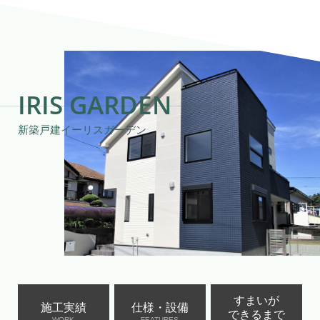
IRIS GARDEN
新築戸建イーリスガーデン
すまいが
施工実績
仕様・設備
できるまで
WORK
FEATURES