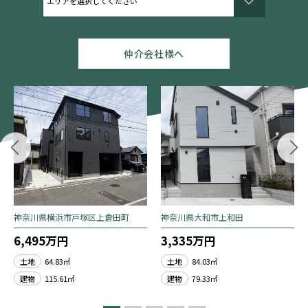
仲介会社様へ
神奈川県横浜市戸塚区上倉田町
神奈川県大和市上和田
6,495万円
3,335万円
土地
64.83㎡
土地
84.03㎡
建物
115.61㎡
建物
79.33㎡