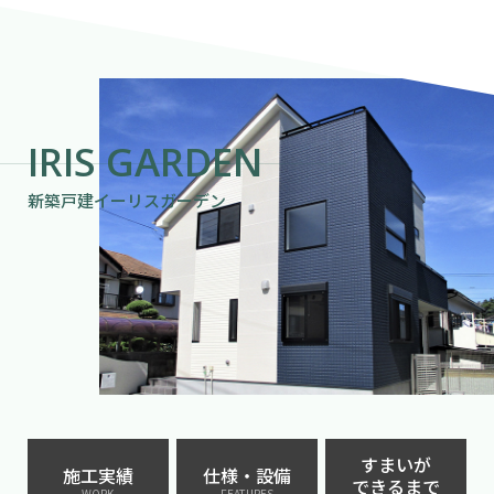
IRIS GARDEN
新築戸建イーリスガーデン
すまいが
施工実績
仕様・設備
できるまで
WORK
FEATURES