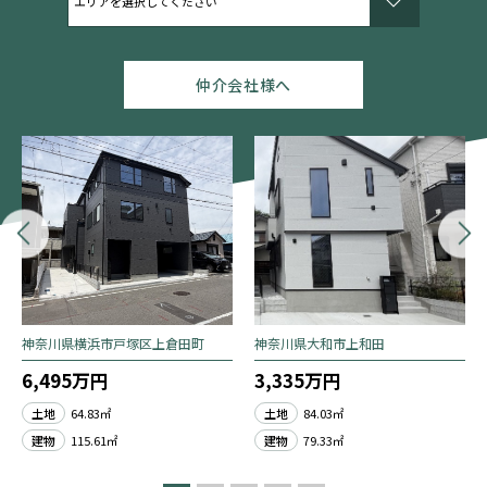
仲介会社様へ
神奈川県横浜市戸塚区上倉田町
神奈川県大和市上和田
6,495万円
3,335万円
土地
64.83㎡
土地
84.03㎡
建物
115.61㎡
建物
79.33㎡