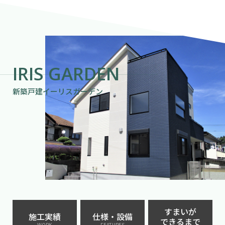
IRIS GARDEN
新築戸建イーリスガーデン
すまいが
施工実績
仕様・設備
できるまで
WORK
FEATURES