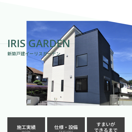
IRIS GARDEN
新築戸建イーリスガーデン
すまいが
施工実績
仕様・設備
できるまで
WORK
FEATURES