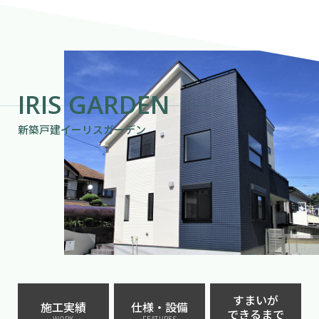
IRIS GARDEN
新築戸建イーリスガーデン
すまいが
施工実績
仕様・設備
できるまで
WORK
FEATURES