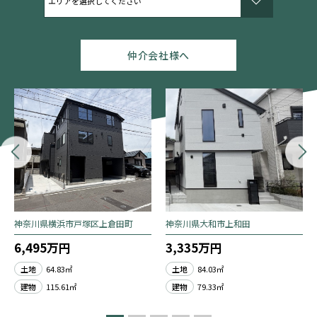
仲介会社様へ
神奈川県横浜市戸塚区上倉田町
神奈川県大和市上和田
6,495万円
3,335万円
土地
64.83㎡
土地
84.03㎡
建物
115.61㎡
建物
79.33㎡