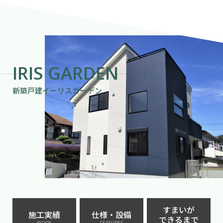
IRIS GARDEN
新築戸建イーリスガーデン
すまいが
施工実績
仕様・設備
できるまで
WORK
FEATURES