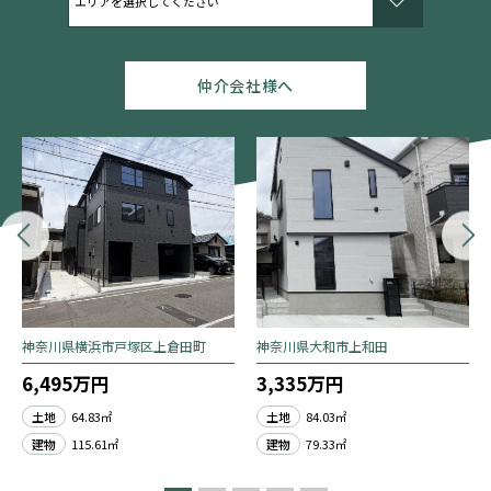
仲介会社様へ
神奈川県横浜市戸塚区上倉田町
神奈川県大和市上和田
6,495万円
3,335万円
土地
64.83㎡
土地
84.03㎡
建物
115.61㎡
建物
79.33㎡