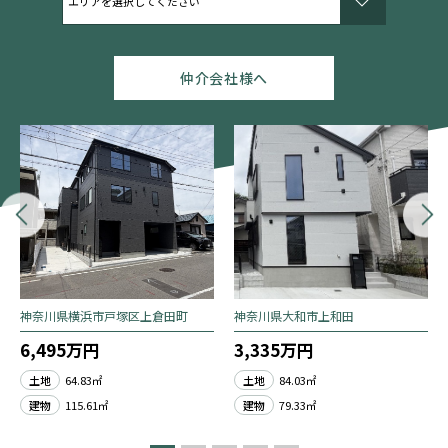
仲介会社様へ
神奈川県横浜市戸塚区上倉田町
神奈川県大和市上和田
6,495万円
3,335万円
土地
64.83㎡
土地
84.03㎡
建物
115.61㎡
建物
79.33㎡