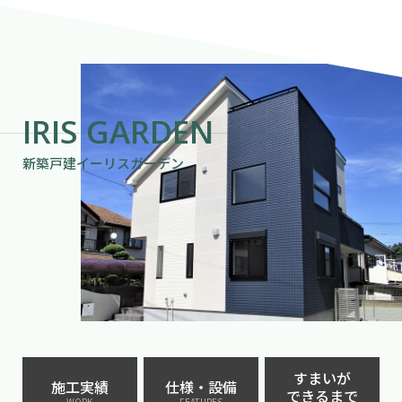
IRIS GARDEN
新築戸建イーリスガーデン
すまいが
施工実績
仕様・設備
できるまで
WORK
FEATURES