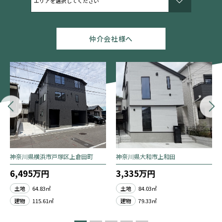
仲介会社様へ
神奈川県横浜市戸塚区上倉田町
神奈川県大和市上和田
6,495万円
3,335万円
土地
64.83㎡
土地
84.03㎡
建物
115.61㎡
建物
79.33㎡