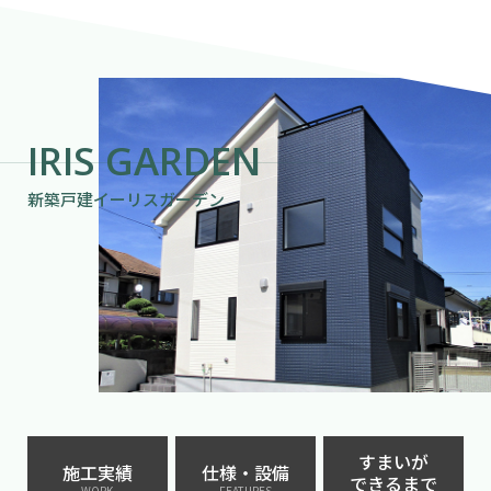
IRIS GARDEN
新築戸建イーリスガーデン
すまいが
施工実績
仕様・設備
できるまで
WORK
FEATURES