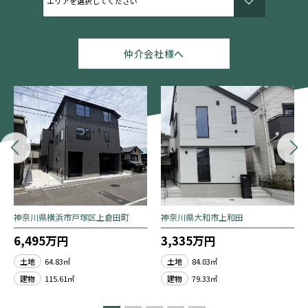
仲介会社様へ
神奈川県横浜市戸塚区上倉田町
神奈川県大和市上和田
6,495万円
3,335万円
土地
64.83㎡
土地
84.03㎡
建物
115.61㎡
建物
79.33㎡