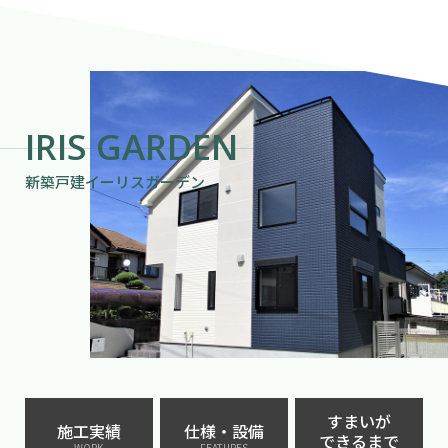
IRIS GARDEN
新築戸建イーリスガーデン
すまいが
施工実績
仕様・設備
できるまで
WORK
FEATURES