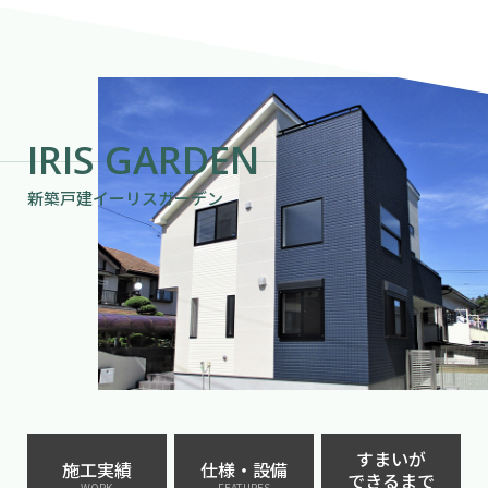
IRIS GARDEN
新築戸建イーリスガーデン
すまいが
施工実績
仕様・設備
できるまで
WORK
FEATURES