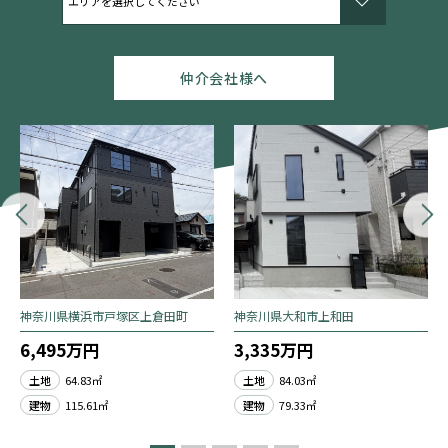
仲介会社様へ
神奈川県横浜市戸塚区上倉田町
神奈川県大和市上和田
6,495万円
3,335万円
土地
64.83㎡
土地
84.03㎡
建物
115.61㎡
建物
79.33㎡