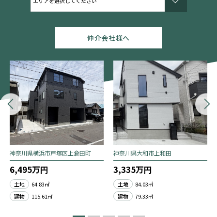
仲介会社様へ
神奈川県横浜市戸塚区上倉田町
神奈川県大和市上和田
6,495万円
3,335万円
土地
64.83㎡
土地
84.03㎡
建物
115.61㎡
建物
79.33㎡