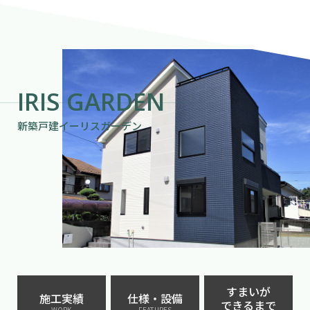
IRIS GARDEN
新築戸建イーリスガーデン
すまいが
施工実績
仕様・設備
できるまで
WORK
FEATURES